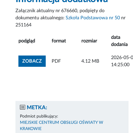
Załącznik aktualny nr 676660, podpięty do
dokumentu aktualnego:
Szkoła Podstawowa nr 50
nr
251164
data
podgląd
format
rozmiar
dodania
2026-05-
ZOBACZ ZAŁĄCZNIK
ZOBACZ
PDF
4.12 MB
14:25:00
METKA:
Podmiot publikujący:
MIEJSKIE CENTRUM OBSŁUGI OŚWIATY W
KRAKOWIE