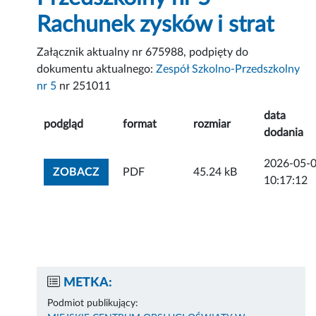
Rachunek zysków i strat
Załącznik aktualny nr 675988, podpięty do
dokumentu aktualnego:
Zespół Szkolno-Przedszkolny
nr 5
nr 251011
data
podgląd
format
rozmiar
dodania
2026-05-
ZOBACZ ZAŁĄCZNIK
ZOBACZ
PDF
45.24 kB
10:17:12
METKA:
Podmiot publikujący: