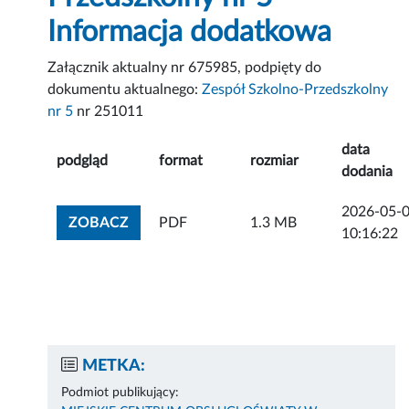
Informacja dodatkowa
Załącznik aktualny nr 675985, podpięty do
dokumentu aktualnego:
Zespół Szkolno-Przedszkolny
nr 5
nr 251011
data
podgląd
format
rozmiar
dodania
2026-05-
ZOBACZ ZAŁĄCZNIK
ZOBACZ
PDF
1.3 MB
10:16:22
METKA:
Podmiot publikujący: