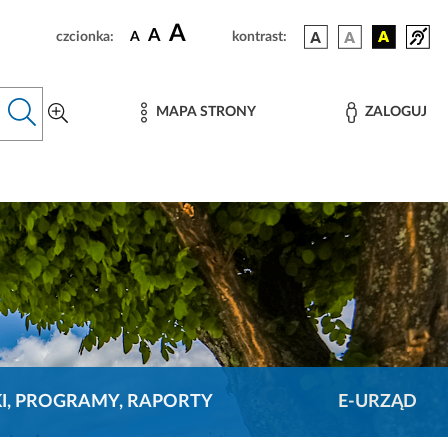
A
A
czcionka:
A
kontrast:
MAPA STRONY
ZALOGUJ
KI, PROGRAMY, RAPORTY
E-URZĄD