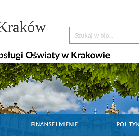
 Kraków
Szukaj w bip
bsługi Oświaty w Krakowie
FINANSE I MIENIE
POLITY