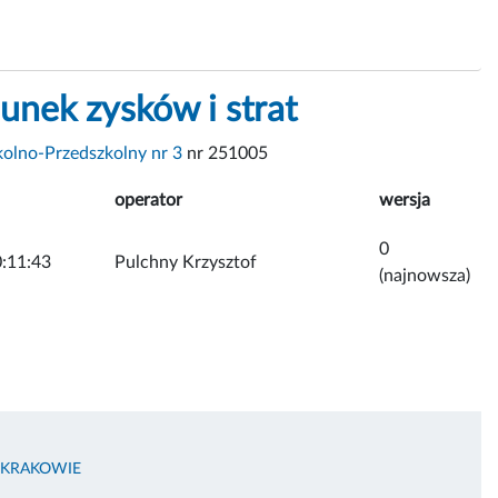
unek zysków i strat
kolno-Przedszkolny nr 3
nr 251005
operator
wersja
0
:11:43
Pulchny Krzysztof
(najnowsza)
 KRAKOWIE