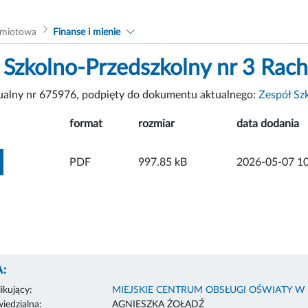
dmiotowa
Finanse i mienie
 Szkolno-Przedszkolny nr 3 Rach
tualny nr 675976, podpięty do dokumentu aktualnego:
Zespół Sz
format
rozmiar
data dodania
ZOBACZ ZAŁĄCZNIK
PDF
997.85 kB
2026-05-07 10
:
ikujący:
MIEJSKIE CENTRUM OBSŁUGI OŚWIATY W
edzialna:
AGNIESZKA ŻOŁĄDŹ