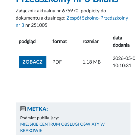
Załącznik aktualny nr 675970, podpięty do
dokumentu aktualnego:
Zespół Szkolno-Przedszkolny
nr 3
nr 251005
data
podgląd
format
rozmiar
dodania
2026-05-
ZOBACZ ZAŁĄCZNIK
ZOBACZ
PDF
1.18 MB
10:10:31
METKA:
Podmiot publikujący:
MIEJSKIE CENTRUM OBSŁUGI OŚWIATY W
KRAKOWIE