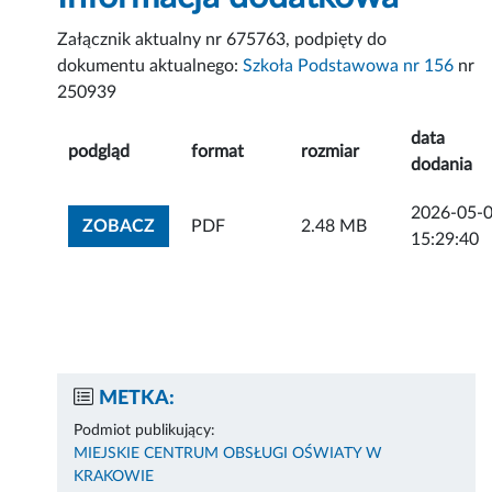
Załącznik aktualny nr 675763, podpięty do
dokumentu aktualnego:
Szkoła Podstawowa nr 156
nr
250939
data
podgląd
format
rozmiar
dodania
2026-05-
ZOBACZ ZAŁĄCZNIK
ZOBACZ
PDF
2.48 MB
15:29:40
METKA:
Podmiot publikujący:
MIEJSKIE CENTRUM OBSŁUGI OŚWIATY W
KRAKOWIE