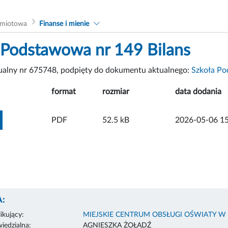
dmiotowa
Finanse i mienie
 Podstawowa nr 149 Bilans
tualny nr 675748, podpięty do dokumentu aktualnego:
Szkoła Po
format
rozmiar
data dodania
ZOBACZ ZAŁĄCZNIK
PDF
52.5 kB
2026-05-06 15
:
ikujący:
MIEJSKIE CENTRUM OBSŁUGI OŚWIATY W
edzialna:
AGNIESZKA ŻOŁĄDŹ