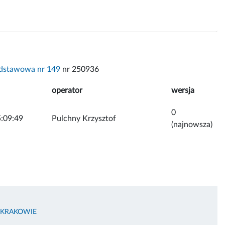
dstawowa nr 149
nr 250936
operator
wersja
0
:09:49
Pulchny Krzysztof
(najnowsza)
 KRAKOWIE