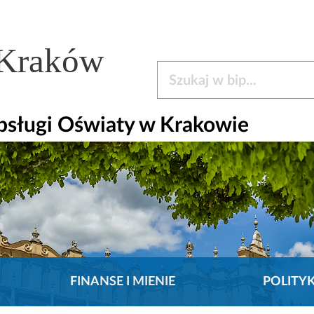
 Kraków
Szukaj w bip
bsługi Oświaty w Krakowie
FINANSE I MIENIE
POLITY