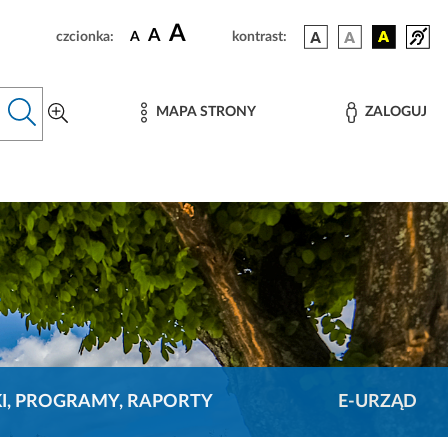
A
A
czcionka:
A
kontrast:
MAPA STRONY
ZALOGUJ
KI, PROGRAMY, RAPORTY
E-URZĄD