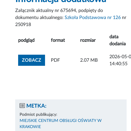
Załącznik aktualny nr 675694, podpięty do
dokumentu aktualnego:
Szkoła Podstawowa nr 126
nr
250918
data
podgląd
format
rozmiar
dodania
2026-05-
ZOBACZ ZAŁĄCZNIK
ZOBACZ
PDF
2.07 MB
14:40:55
METKA:
Podmiot publikujący:
MIEJSKIE CENTRUM OBSŁUGI OŚWIATY W
KRAKOWIE