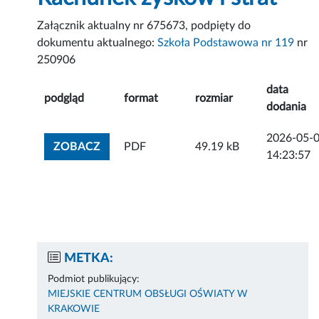
Załącznik aktualny nr 675673, podpięty do
dokumentu aktualnego:
Szkoła Podstawowa nr 119
nr
250906
data
podgląd
format
rozmiar
dodania
2026-05-
ZOBACZ ZAŁĄCZNIK
ZOBACZ
PDF
49.19 kB
14:23:57
METKA:
Podmiot publikujący:
MIEJSKIE CENTRUM OBSŁUGI OŚWIATY W
KRAKOWIE