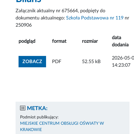
Załącznik aktualny nr 675664, podpięty do
dokumentu aktualnego:
Szkoła Podstawowa nr 119
nr
250906
data
podgląd
format
rozmiar
dodania
2026-05-
ZOBACZ ZAŁĄCZNIK
ZOBACZ
PDF
52.55 kB
14:23:07
METKA:
Podmiot publikujący:
MIEJSKIE CENTRUM OBSŁUGI OŚWIATY W
KRAKOWIE