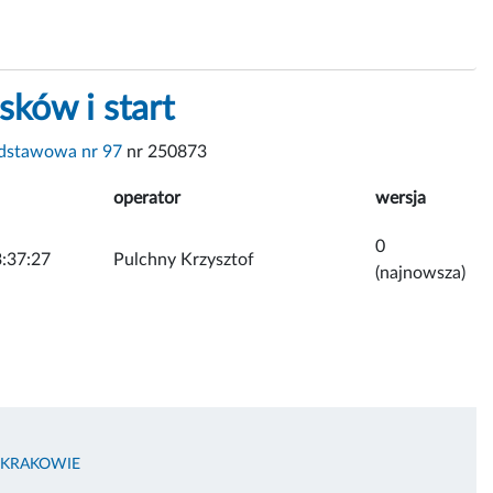
ków i start
dstawowa nr 97
nr 250873
operator
wersja
0
:37:27
Pulchny Krzysztof
(najnowsza)
 KRAKOWIE