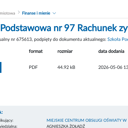
dmiotowa
Finanse i mienie
 Podstawowa nr 97 Rachunek zys
tualny nr 675613, podpięty do dokumentu aktualnego:
Szkoła Po
format
rozmiar
data dodania
ZOBACZ ZAŁĄCZNIK
PDF
44.92 kB
2026-05-06 13
:
ikujący:
MIEJSKIE CENTRUM OBSŁUGI OŚWIATY W
edzialna:
AGNIESZKA ŻOŁĄDŹ