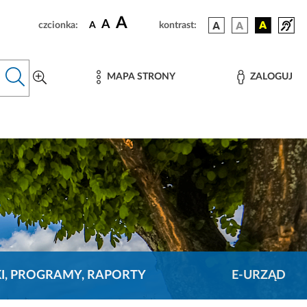
A
A
czcionka:
A
kontrast:
MAPA STRONY
ZALOGUJ
KI, PROGRAMY, RAPORTY
E-URZĄD