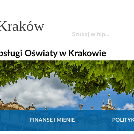
 Kraków
Szukaj w bip
bsługi Oświaty w Krakowie
FINANSE I MIENIE
POLITY