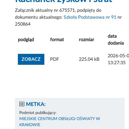
Załącznik aktualny nr 675571, podpięty do
dokumentu aktualnego:
Szkoła Podstawowa nr 91
nr
250864
data
podgląd
format
rozmiar
dodania
2026-05-
ZOBACZ ZAŁĄCZNIK
ZOBACZ
PDF
225.04 kB
13:27:35
METKA:
Podmiot publikujący:
MIEJSKIE CENTRUM OBSŁUGI OŚWIATY W
KRAKOWIE