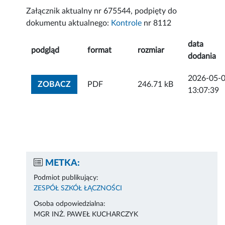
Załącznik aktualny nr 675544, podpięty do
dokumentu aktualnego:
Kontrole
nr 8112
data
podgląd
format
rozmiar
dodania
2026-05-
ZOBACZ ZAŁĄCZNIK
ZOBACZ
PDF
246.71 kB
13:07:39
METKA:
Podmiot publikujący:
ZESPÓŁ SZKÓŁ ŁĄCZNOŚCI
Osoba odpowiedzialna:
MGR INŻ. PAWEŁ KUCHARCZYK