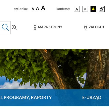
A
A
czcionka:
A
kontrast:
MAPA STRONY
ZALOGUJ
KI, PROGRAMY, RAPORTY
E-URZĄD