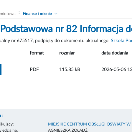
dmiotowa
Finanse i mienie
 Podstawowa nr 82 Informacja 
tualny nr 675517, podpięty do dokumentu aktualnego:
Szkoła Po
format
rozmiar
data dodania
ZOBACZ ZAŁĄCZNIK
PDF
115.85 kB
2026-05-06 12
:
ikujący:
MIEJSKIE CENTRUM OBSŁUGI OŚWIATY W
edzialna:
AGNIESZKA ŻOŁĄDŹ