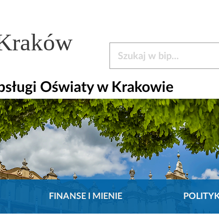
 Kraków
Szukaj w bip
bsługi Oświaty w Krakowie
FINANSE I MIENIE
POLITY