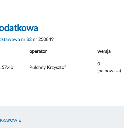
dodatkowa
dstawowa nr 82
nr 250849
operator
wersja
0
:57:40
Pulchny Krzysztof
(najnowsza)
 KRAKOWIE