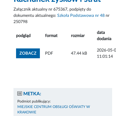
Załącznik aktualny nr 675367, podpięty do
dokumentu aktualnego:
Szkoła Podstawowa nr 48
nr
250798
data
podgląd
format
rozmiar
dodania
2026-05-
ZOBACZ ZAŁĄCZNIK
ZOBACZ
PDF
47.44 kB
11:01:14
METKA:
Podmiot publikujący:
MIEJSKIE CENTRUM OBSŁUGI OŚWIATY W
KRAKOWIE