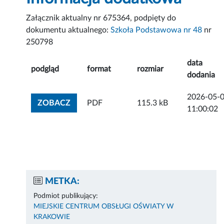
Załącznik aktualny nr 675364, podpięty do
dokumentu aktualnego:
Szkoła Podstawowa nr 48
nr
250798
data
podgląd
format
rozmiar
dodania
2026-05-
ZOBACZ ZAŁĄCZNIK
ZOBACZ
PDF
115.3 kB
11:00:02
METKA:
Podmiot publikujący:
MIEJSKIE CENTRUM OBSŁUGI OŚWIATY W
KRAKOWIE