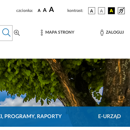
A
A
czcionka:
A
kontrast:
MAPA STRONY
ZALOGUJ
KI, PROGRAMY, RAPORTY
E-URZĄD