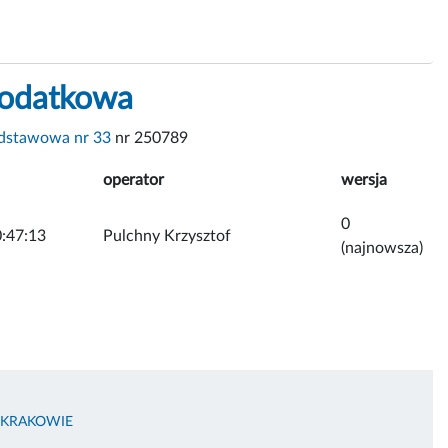
dodatkowa
dstawowa nr 33
nr 250789
operator
wersja
0
:47:13
Pulchny Krzysztof
(najnowsza)
 KRAKOWIE