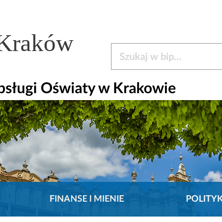
 Kraków
Szukaj w bip
bsługi Oświaty w Krakowie
FINANSE I MIENIE
POLITY