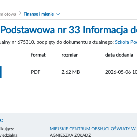
dmiotowa
Finanse i mienie
 Podstawowa nr 33 Informacja 
tualny nr 675310, podpięty do dokumentu aktualnego:
Szkoła Po
format
rozmiar
data dodania
ZOBACZ ZAŁĄCZNIK
PDF
2.62 MB
2026-05-06 10
:
ikujący:
MIEJSKIE CENTRUM OBSŁUGI OŚWIATY W
edzialna:
AGNIESZKA ŻOŁĄDŹ