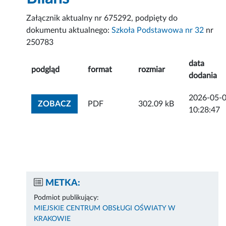
Załącznik aktualny nr 675292, podpięty do
dokumentu aktualnego:
Szkoła Podstawowa nr 32
nr
250783
data
podgląd
format
rozmiar
dodania
2026-05-
ZOBACZ ZAŁĄCZNIK
ZOBACZ
PDF
302.09 kB
10:28:47
METKA:
Podmiot publikujący:
MIEJSKIE CENTRUM OBSŁUGI OŚWIATY W
KRAKOWIE