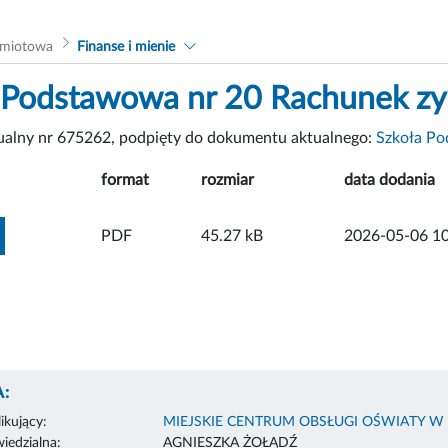
dmiotowa
Finanse i mienie
 Podstawowa nr 20 Rachunek zys
tualny nr 675262, podpięty do dokumentu aktualnego:
Szkoła Po
format
rozmiar
data dodania
ZOBACZ ZAŁĄCZNIK
PDF
45.27 kB
2026-05-06 10
:
ikujący:
MIEJSKIE CENTRUM OBSŁUGI OŚWIATY W
edzialna:
AGNIESZKA ŻOŁĄDŹ