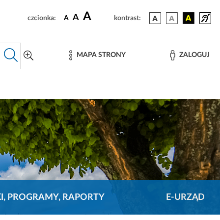
A
A
czcionka:
A
kontrast:
MAPA STRONY
ZALOGUJ
KI, PROGRAMY, RAPORTY
E-URZĄD