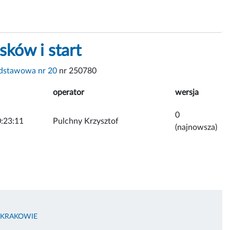
ków i start
dstawowa nr 20
nr 250780
operator
wersja
0
:23:11
Pulchny Krzysztof
(najnowsza)
 KRAKOWIE