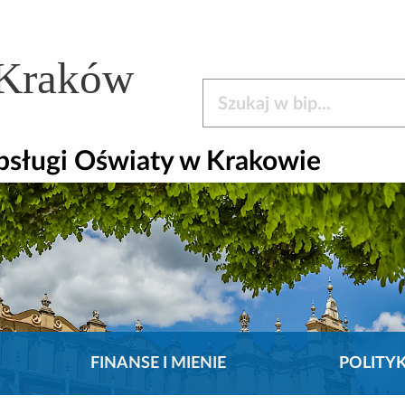
 Kraków
Szukaj w bip
bsługi Oświaty w Krakowie
FINANSE I MIENIE
POLITY