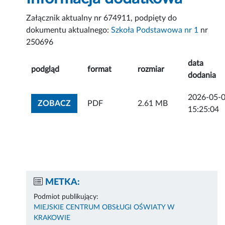
Załącznik aktualny nr 674911, podpięty do
dokumentu aktualnego:
Szkoła Podstawowa nr 1
nr
250696
data
podgląd
format
rozmiar
dodania
2026-05-
ZOBACZ ZAŁĄCZNIK
ZOBACZ
PDF
2.61 MB
15:25:04
METKA:
Podmiot publikujący:
MIEJSKIE CENTRUM OBSŁUGI OŚWIATY W
KRAKOWIE