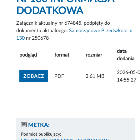
DODATKOWA
Załącznik aktualny nr 674845, podpięty do
dokumentu aktualnego:
Samorządowe Przedszkole nr
130
nr 250678
data
podgląd
format
rozmiar
dodania
2026-05-
ZOBACZ ZAŁĄCZNIK
ZOBACZ
PDF
2.61 MB
14:55:27
METKA:
Podmiot publikujący: