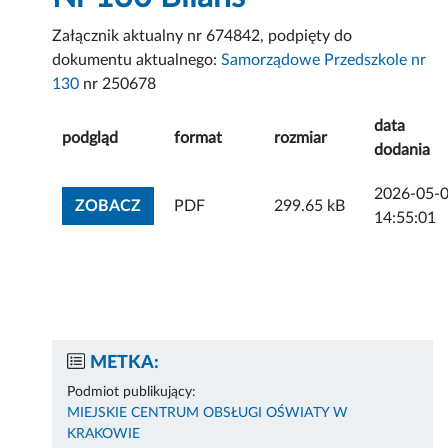
Załącznik aktualny nr 674842, podpięty do
dokumentu aktualnego:
Samorządowe Przedszkole nr
130
nr 250678
data
podgląd
format
rozmiar
dodania
2026-05-
ZOBACZ ZAŁĄCZNIK
ZOBACZ
PDF
299.65 kB
14:55:01
METKA:
Podmiot publikujący:
MIEJSKIE CENTRUM OBSŁUGI OŚWIATY W
KRAKOWIE