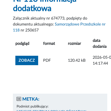
dodatkowa
Załącznik aktualny nr 674773, podpięty do
dokumentu aktualnego:
Samorządowe Przedszkole nr
118
nr 250657
data
podgląd
format
rozmiar
dodania
2026-05-
ZOBACZ ZAŁĄCZNIK
ZOBACZ
PDF
120.42 kB
14:17:44
METKA:
Podmiot publikujący: