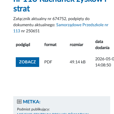
strat
Załącznik aktualny nr 674752, podpięty do
dokumentu aktualnego:
Samorządowe Przedszkole nr
113
nr 250651
data
podgląd
format
rozmiar
dodania
2026-05-
ZOBACZ ZAŁĄCZNIK
ZOBACZ
PDF
49.14 kB
14:08:50
METKA:
Podmiot publikujący: