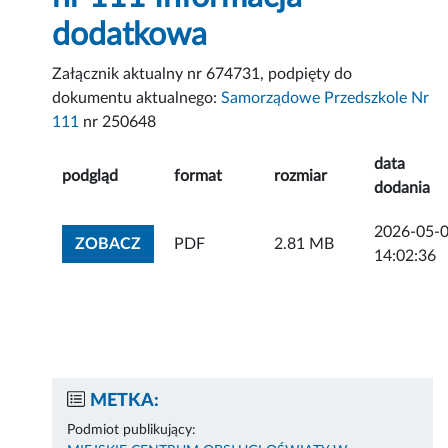
dodatkowa
Załącznik aktualny nr 674731, podpięty do
dokumentu aktualnego:
Samorządowe Przedszkole Nr
111
nr 250648
data
podgląd
format
rozmiar
dodania
2026-05-
ZOBACZ ZAŁĄCZNIK
ZOBACZ
PDF
2.81 MB
14:02:36
METKA:
Podmiot publikujący: