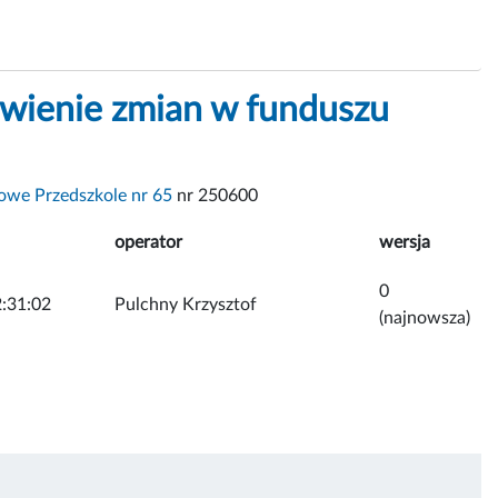
wienie zmian w funduszu
we Przedszkole nr 65
nr 250600
operator
wersja
0
:31:02
Pulchny Krzysztof
(najnowsza)