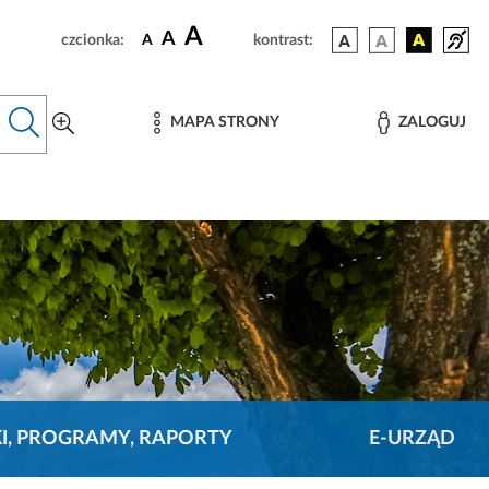
A
A
czcionka:
A
kontrast:
MAPA STRONY
ZALOGUJ
KI, PROGRAMY, RAPORTY
E-URZĄD