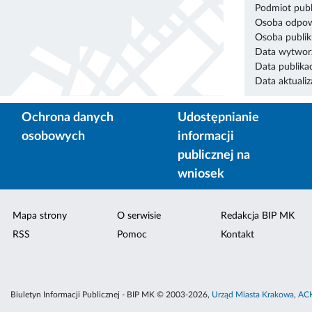
Podmiot publ
Osoba odpowi
Osoba publik
Data wytworz
Data publikac
Data aktualiza
Ochrona danych
Udostępnianie
osobowych
informacji
publicznej na
wniosek
Mapa strony
O serwisie
Redakcja BIP MK
RSS
Pomoc
Kontakt
Biuletyn Informacji Publicznej - BIP MK © 2003-2026,
Urząd Miasta Krakowa
,
ACK