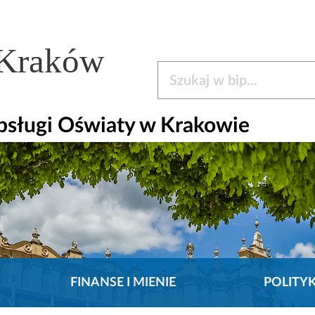
 Kraków
Szukaj w bip
bsługi Oświaty w Krakowie
FINANSE I MIENIE
POLITY