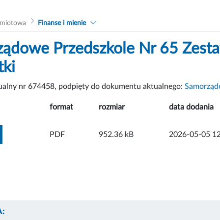
dmiotowa
Finanse i mienie
ądowe Przedszkole Nr 65 Zesta
tki
tualny nr 674458, podpięty do dokumentu aktualnego:
Samorządo
format
rozmiar
data dodania
ZOBACZ ZAŁĄCZNIK
PDF
952.36 kB
2026-05-05 12
: