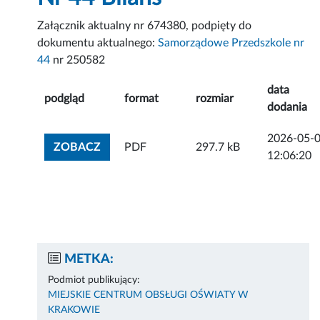
Załącznik aktualny nr 674380, podpięty do
dokumentu aktualnego:
Samorządowe Przedszkole nr
44
nr 250582
data
podgląd
format
rozmiar
dodania
2026-05-
ZOBACZ ZAŁĄCZNIK
ZOBACZ
PDF
297.7 kB
12:06:20
METKA:
Podmiot publikujący:
MIEJSKIE CENTRUM OBSŁUGI OŚWIATY W
KRAKOWIE