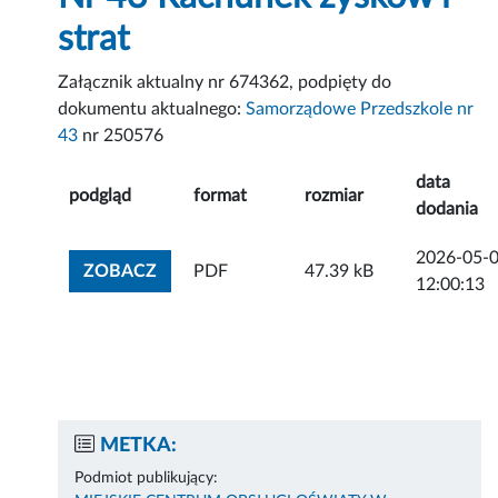
strat
Załącznik aktualny nr 674362, podpięty do
dokumentu aktualnego:
Samorządowe Przedszkole nr
43
nr 250576
data
podgląd
format
rozmiar
dodania
2026-05-
ZOBACZ ZAŁĄCZNIK
ZOBACZ
PDF
47.39 kB
12:00:13
METKA:
Podmiot publikujący: