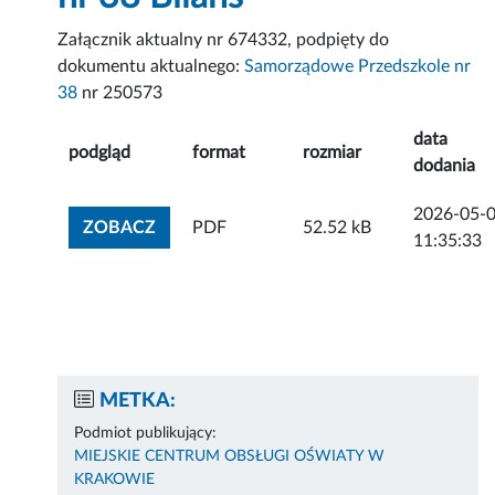
Załącznik aktualny nr 674332, podpięty do
dokumentu aktualnego:
Samorządowe Przedszkole nr
38
nr 250573
data
podgląd
format
rozmiar
dodania
2026-05-
ZOBACZ ZAŁĄCZNIK
ZOBACZ
PDF
52.52 kB
11:35:33
METKA:
Podmiot publikujący:
MIEJSKIE CENTRUM OBSŁUGI OŚWIATY W
KRAKOWIE