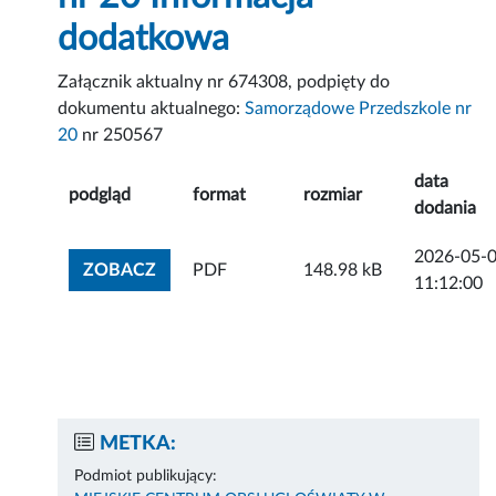
dodatkowa
Załącznik aktualny nr 674308, podpięty do
dokumentu aktualnego:
Samorządowe Przedszkole nr
20
nr 250567
data
podgląd
format
rozmiar
dodania
2026-05-
ZOBACZ ZAŁĄCZNIK
ZOBACZ
PDF
148.98 kB
11:12:00
METKA:
Podmiot publikujący: