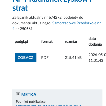
strat
Załącznik aktualny nr 674272, podpięty do
dokumentu aktualnego:
Samorządowe Przedszkole nr
4
nr 250561
data
podgląd
format
rozmiar
dodania
2026-05-
ZOBACZ ZAŁĄCZNIK
ZOBACZ
PDF
215.41 kB
11:01:43
METKA:
Podmiot publikujący: