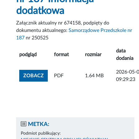
dodatkowa
Załącznik aktualny nr 674158, podpięty do
dokumentu aktualnego:
Samorządowe Przedszkole nr
187
nr 250525
data
podgląd
format
rozmiar
dodania
2026-05-
ZOBACZ ZAŁĄCZNIK
ZOBACZ
PDF
1.64 MB
09:29:23
METKA:
Podmiot publikujący: