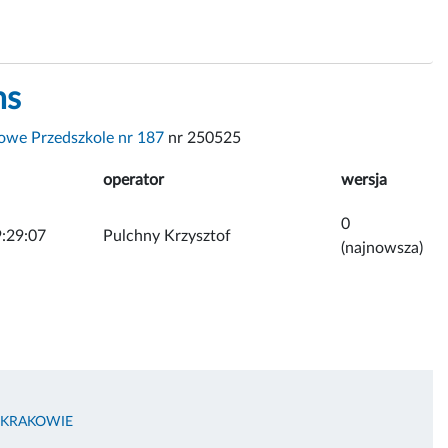
ns
we Przedszkole nr 187
nr 250525
operator
wersja
0
:29:07
Pulchny Krzysztof
(najnowsza)
 KRAKOWIE