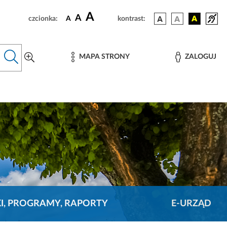
A
A
czcionka:
A
kontrast:
MAPA STRONY
ZALOGUJ
KI, PROGRAMY, RAPORTY
E-URZĄD