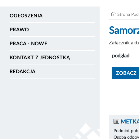
Strona Po
OGŁOSZENIA
Samorz
PRAWO
Załącznik ak
PRACA - NOWE
podgląd
KONTAKT Z JEDNOSTKĄ
REDAKCJA
ZOBACZ
METKA
Podmiot publ
Osoba odpowi