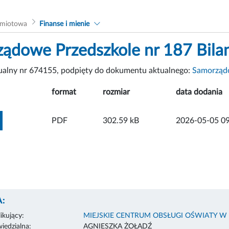
dmiotowa
Finanse i mienie
ądowe Przedszkole nr 187 Bila
tualny nr 674155, podpięty do dokumentu aktualnego:
Samorządo
format
rozmiar
data dodania
ZOBACZ ZAŁĄCZNIK
PDF
302.59 kB
2026-05-05 09
:
ikujący:
MIEJSKIE CENTRUM OBSŁUGI OŚWIATY W
edzialna:
AGNIESZKA ŻOŁĄDŹ