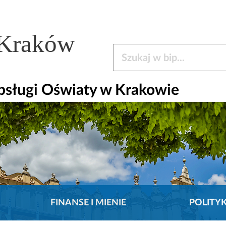
 Kraków
Szukaj w bip
bsługi Oświaty w Krakowie
FINANSE I MIENIE
POLITY