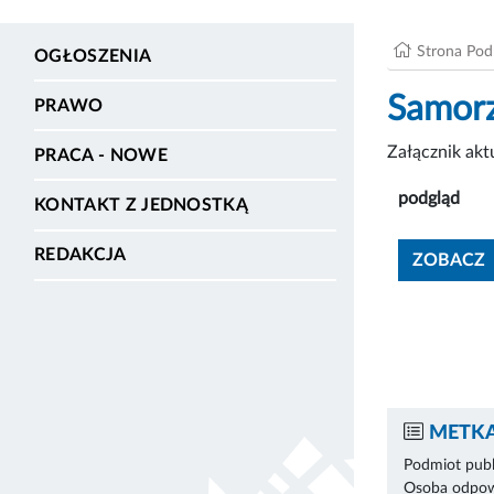
Strona Po
OGŁOSZENIA
Samorz
PRAWO
Załącznik ak
PRACA - NOWE
podgląd
KONTAKT Z JEDNOSTKĄ
REDAKCJA
ZOBACZ
METKA
Podmiot publ
Osoba odpowi