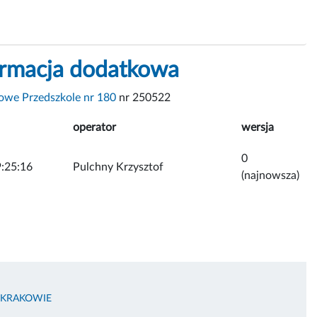
ormacja dodatkowa
we Przedszkole nr 180
nr 250522
operator
wersja
0
:25:16
Pulchny Krzysztof
(najnowsza)
 KRAKOWIE