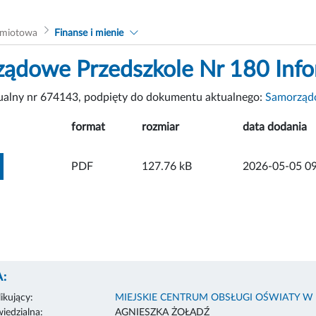
dmiotowa
Finanse i mienie
ądowe Przedszkole Nr 180 Inf
tualny nr 674143, podpięty do dokumentu aktualnego:
Samorządo
format
rozmiar
data dodania
ZOBACZ ZAŁĄCZNIK
PDF
127.76 kB
2026-05-05 09
:
ikujący:
MIEJSKIE CENTRUM OBSŁUGI OŚWIATY W
edzialna:
AGNIESZKA ŻOŁĄDŹ