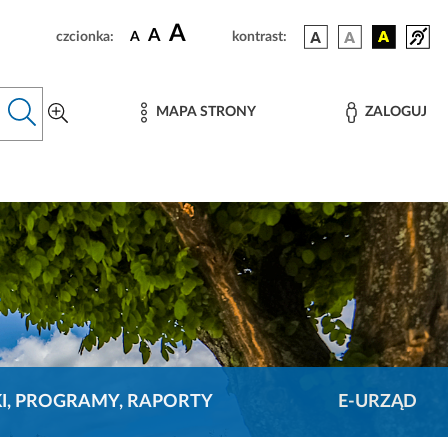
A
A
czcionka:
A
kontrast:
MAPA STRONY
ZALOGUJ
KI, PROGRAMY, RAPORTY
E-URZĄD