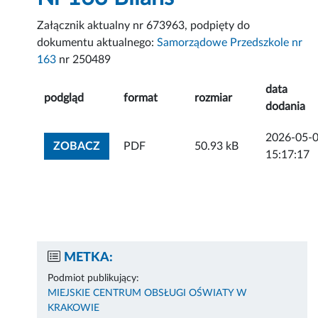
Załącznik aktualny nr 673963, podpięty do
dokumentu aktualnego:
Samorządowe Przedszkole nr
163
nr 250489
data
podgląd
format
rozmiar
dodania
2026-05-
ZOBACZ ZAŁĄCZNIK
ZOBACZ
PDF
50.93 kB
15:17:17
METKA:
Podmiot publikujący:
MIEJSKIE CENTRUM OBSŁUGI OŚWIATY W
KRAKOWIE