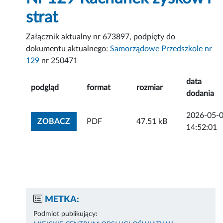
strat
Załącznik aktualny nr 673897, podpięty do
dokumentu aktualnego:
Samorządowe Przedszkole nr
129
nr 250471
data
podgląd
format
rozmiar
dodania
2026-05-
ZOBACZ ZAŁĄCZNIK
ZOBACZ
PDF
47.51 kB
14:52:01
METKA:
Podmiot publikujący: