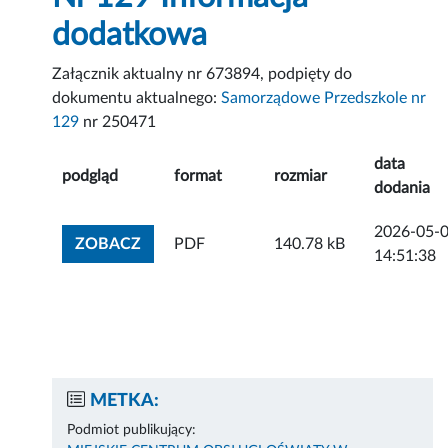
dodatkowa
Załącznik aktualny nr 673894, podpięty do
dokumentu aktualnego:
Samorządowe Przedszkole nr
129
nr 250471
data
podgląd
format
rozmiar
dodania
2026-05-
ZOBACZ ZAŁĄCZNIK
ZOBACZ
PDF
140.78 kB
14:51:38
METKA:
Podmiot publikujący: