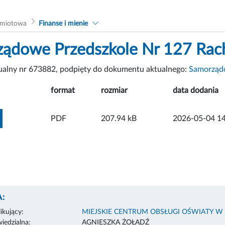
dmiotowa
Finanse i mienie
ądowe Przedszkole Nr 127 Rach
tualny nr 673882, podpięty do dokumentu aktualnego:
Samorządo
format
rozmiar
data dodania
ZOBACZ ZAŁĄCZNIK
PDF
207.94 kB
2026-05-04 14
:
ikujący:
MIEJSKIE CENTRUM OBSŁUGI OŚWIATY W
edzialna:
AGNIESZKA ŻOŁĄDŹ