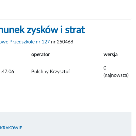
unek zysków i strat
we Przedszkole nr 127
nr 250468
operator
wersja
0
:47:06
Pulchny Krzysztof
(najnowsza)
 KRAKOWIE