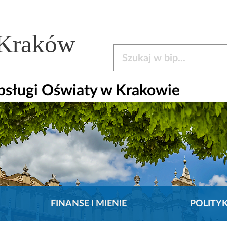
 Kraków
Szukaj w bip
bsługi Oświaty w Krakowie
FINANSE I MIENIE
POLITY