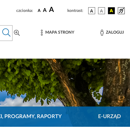
A
A
czcionka:
A
kontrast:
MAPA STRONY
ZALOGUJ
KI, PROGRAMY, RAPORTY
E-URZĄD