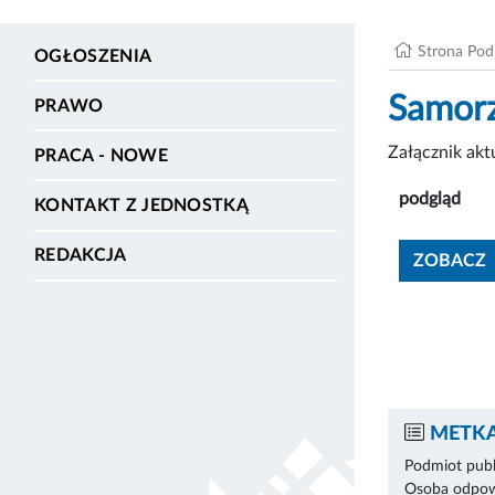
Strona Po
OGŁOSZENIA
Samorz
PRAWO
Załącznik ak
PRACA - NOWE
podgląd
KONTAKT Z JEDNOSTKĄ
REDAKCJA
ZOBACZ
METKA
Podmiot publ
Osoba odpowi