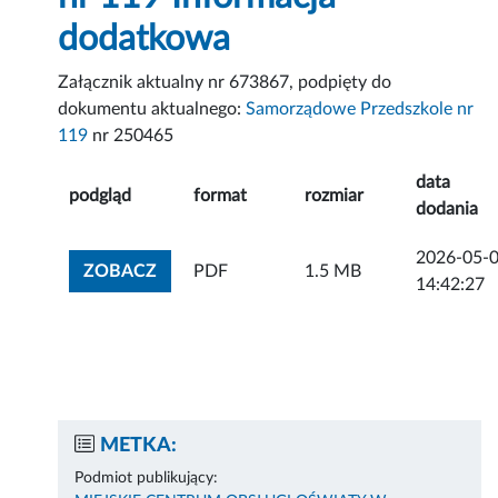
dodatkowa
Załącznik aktualny nr 673867, podpięty do
dokumentu aktualnego:
Samorządowe Przedszkole nr
119
nr 250465
data
podgląd
format
rozmiar
dodania
2026-05-
ZOBACZ ZAŁĄCZNIK
ZOBACZ
PDF
1.5 MB
14:42:27
METKA:
Podmiot publikujący: