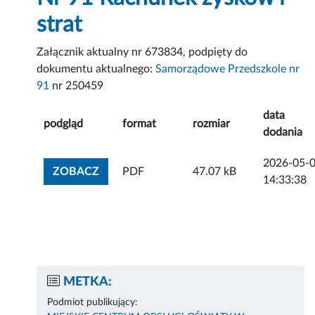
strat
Załącznik aktualny nr 673834, podpięty do
dokumentu aktualnego:
Samorządowe Przedszkole nr
91
nr 250459
data
podgląd
format
rozmiar
dodania
2026-05-
ZOBACZ ZAŁĄCZNIK
ZOBACZ
PDF
47.07 kB
14:33:38
METKA:
Podmiot publikujący: