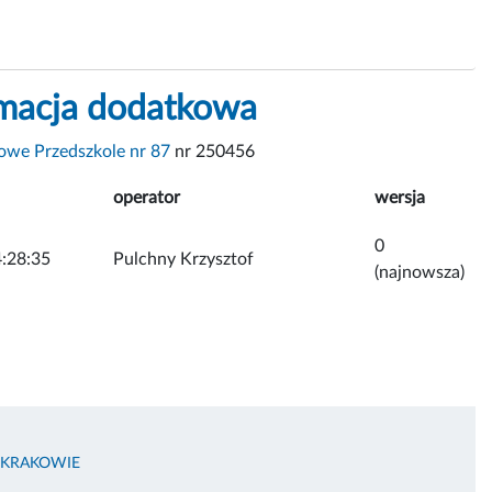
rmacja dodatkowa
we Przedszkole nr 87
nr 250456
operator
wersja
0
:28:35
Pulchny Krzysztof
(najnowsza)
 KRAKOWIE