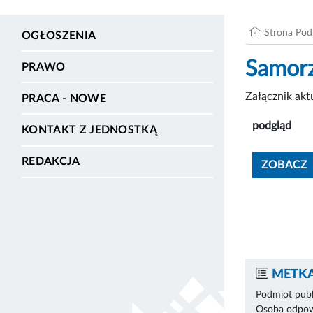
Strona Po
OGŁOSZENIA
Samorz
PRAWO
Załącznik ak
PRACA - NOWE
podgląd
KONTAKT Z JEDNOSTKĄ
REDAKCJA
ZOBACZ
METKA
Podmiot publ
Osoba odpowi