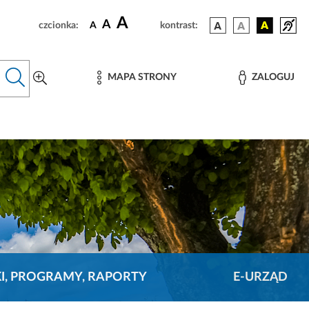
A
A
czcionka:
A
kontrast:
MAPA STRONY
ZALOGUJ
KI, PROGRAMY, RAPORTY
E-URZĄD