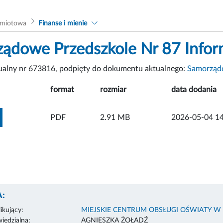
dmiotowa
Finanse i mienie
ądowe Przedszkole Nr 87 Info
tualny nr 673816, podpięty do dokumentu aktualnego:
Samorządo
format
rozmiar
data dodania
ZOBACZ ZAŁĄCZNIK
PDF
2.91 MB
2026-05-04 14
:
ikujący:
MIEJSKIE CENTRUM OBSŁUGI OŚWIATY W
edzialna:
AGNIESZKA ŻOŁĄDŹ