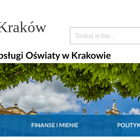
 Kraków
Szukaj w bip
bsługi Oświaty w Krakowie
FINANSE I MIENIE
POLITY