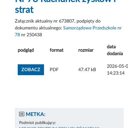
strat
Załącznik aktualny nr 673807, podpięty do
dokumentu aktualnego:
Samorządowe Przedszkole nr
78
nr 250438
data
podgląd
format
rozmiar
dodania
2026-05-
ZOBACZ ZAŁĄCZNIK
ZOBACZ
PDF
47.47 kB
14:23:14
METKA:
Podmiot publikujący: