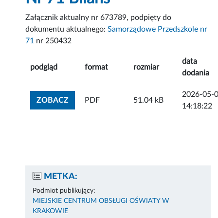
Załącznik aktualny nr 673789, podpięty do
dokumentu aktualnego:
Samorządowe Przedszkole nr
71
nr 250432
data
podgląd
format
rozmiar
dodania
2026-05-
ZOBACZ ZAŁĄCZNIK
ZOBACZ
PDF
51.04 kB
14:18:22
METKA:
Podmiot publikujący:
MIEJSKIE CENTRUM OBSŁUGI OŚWIATY W
KRAKOWIE