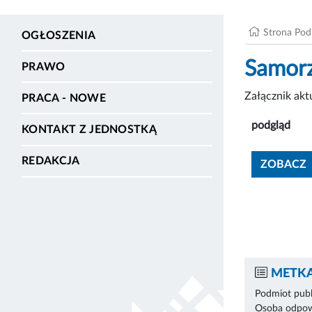
Strona Po
OGŁOSZENIA
Samorz
PRAWO
Załącznik ak
PRACA - NOWE
podgląd
KONTAKT Z JEDNOSTKĄ
REDAKCJA
ZOBACZ
METKA
Podmiot publ
Osoba odpowi