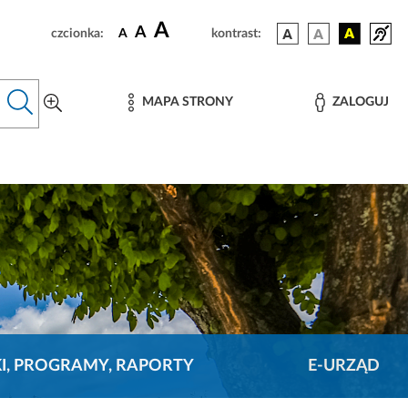
A
A
czcionka:
A
kontrast:
MAPA STRONY
ZALOGUJ
KI, PROGRAMY, RAPORTY
E-URZĄD