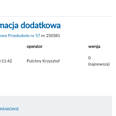
rmacja dodatkowa
we Przedszkole nr 57
nr 250381
operator
wersja
0
:11:42
Pulchny Krzysztof
(najnowsza)
 KRAKOWIE