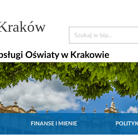
 Kraków
Szukaj w bip
bsługi Oświaty w Krakowie
FINANSE I MIENIE
POLITY