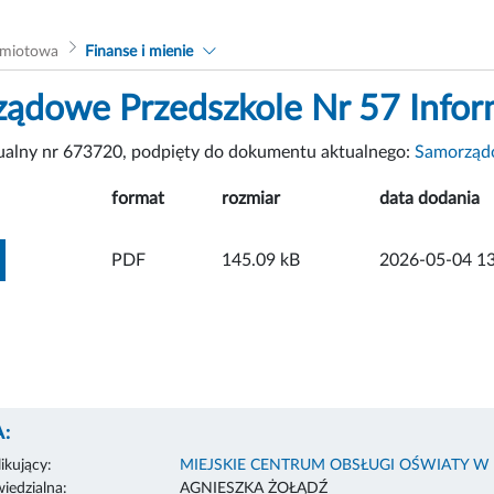
dmiotowa
Finanse i mienie
ądowe Przedszkole Nr 57 Info
tualny nr 673720, podpięty do dokumentu aktualnego:
Samorządo
format
rozmiar
data dodania
ZOBACZ ZAŁĄCZNIK
PDF
145.09 kB
2026-05-04 13
:
ikujący:
MIEJSKIE CENTRUM OBSŁUGI OŚWIATY W
edzialna:
AGNIESZKA ŻOŁĄDŹ