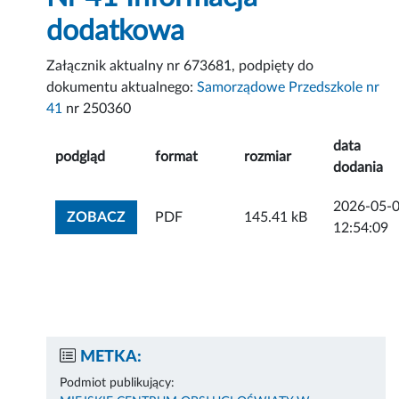
dodatkowa
Załącznik aktualny nr 673681, podpięty do
dokumentu aktualnego:
Samorządowe Przedszkole nr
41
nr 250360
data
podgląd
format
rozmiar
dodania
2026-05-
ZOBACZ ZAŁĄCZNIK
ZOBACZ
PDF
145.41 kB
12:54:09
METKA:
Podmiot publikujący: