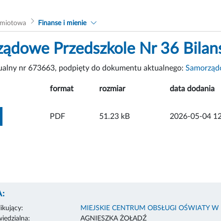
dmiotowa
Finanse i mienie
ądowe Przedszkole Nr 36 Bilan
tualny nr 673663, podpięty do dokumentu aktualnego:
Samorządo
format
rozmiar
data dodania
ZOBACZ ZAŁĄCZNIK
PDF
51.23 kB
2026-05-04 12
:
ikujący:
MIEJSKIE CENTRUM OBSŁUGI OŚWIATY W
edzialna:
AGNIESZKA ŻOŁĄDŹ