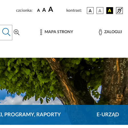
A
A
czcionka:
A
kontrast:
MAPA STRONY
ZALOGUJ
KI, PROGRAMY, RAPORTY
E-URZĄD