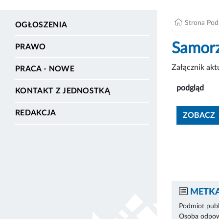
Strona Po
OGŁOSZENIA
Samorz
PRAWO
Załącznik ak
PRACA - NOWE
podgląd
KONTAKT Z JEDNOSTKĄ
REDAKCJA
ZOBACZ
METKA
Podmiot publ
Osoba odpowi