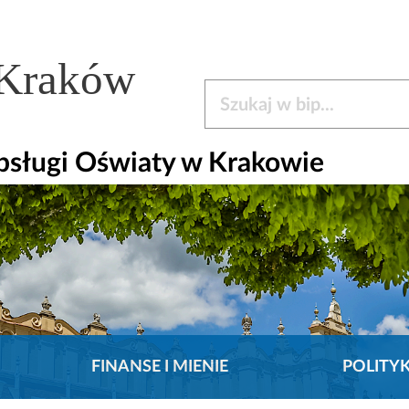
 Kraków
Szukaj w bip
bsługi Oświaty w Krakowie
FINANSE I MIENIE
POLITY