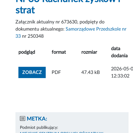
strat
Załącznik aktualny nr 673630, podpięty do
dokumentu aktualnego:
Samorządowe Przedszkole nr
33
nr 250348
data
podgląd
format
rozmiar
dodania
2026-05-
ZOBACZ ZAŁĄCZNIK
ZOBACZ
PDF
47.43 kB
12:33:02
METKA:
Podmiot publikujący: