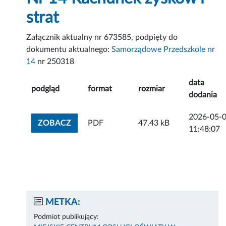
strat
Załącznik aktualny nr 673585, podpięty do
dokumentu aktualnego:
Samorządowe Przedszkole nr
14
nr 250318
data
podgląd
format
rozmiar
dodania
2026-05-
ZOBACZ ZAŁĄCZNIK
ZOBACZ
PDF
47.43 kB
11:48:07
METKA:
Podmiot publikujący: