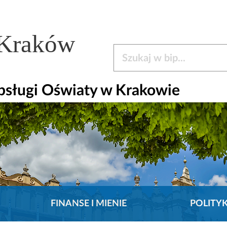
 Kraków
Szukaj w bip
bsługi Oświaty w Krakowie
FINANSE I MIENIE
POLITY