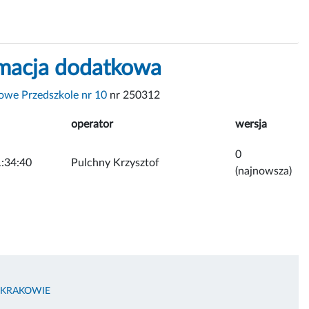
rmacja dodatkowa
we Przedszkole nr 10
nr 250312
operator
wersja
0
:34:40
Pulchny Krzysztof
(najnowsza)
 KRAKOWIE