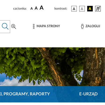
A
A
czcionka:
A
kontrast:
MAPA STRONY
ZALOGUJ
KI, PROGRAMY, RAPORTY
E-URZĄD