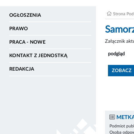
Strona Po
OGŁOSZENIA
Samorz
PRAWO
Załącznik ak
PRACA - NOWE
podgląd
KONTAKT Z JEDNOSTKĄ
REDAKCJA
ZOBACZ
METKA
Podmiot publ
Osoba odpowi