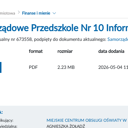
dmiotowa
Finanse i mienie
ądowe Przedszkole Nr 10 Info
tualny nr 673558, podpięty do dokumentu aktualnego:
Samorządo
format
rozmiar
data dodania
ZOBACZ ZAŁĄCZNIK
PDF
2.23 MB
2026-05-04 11
:
ikujący:
MIEJSKIE CENTRUM OBSŁUGI OŚWIATY W
edzialna:
AGNIESZKA ŻOŁĄDŹ