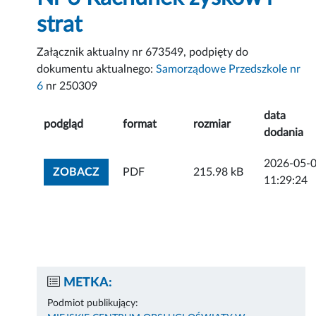
strat
Załącznik aktualny nr 673549, podpięty do
dokumentu aktualnego:
Samorządowe Przedszkole nr
6
nr 250309
data
podgląd
format
rozmiar
dodania
2026-05-
ZOBACZ ZAŁĄCZNIK
ZOBACZ
PDF
215.98 kB
11:29:24
METKA:
Podmiot publikujący: